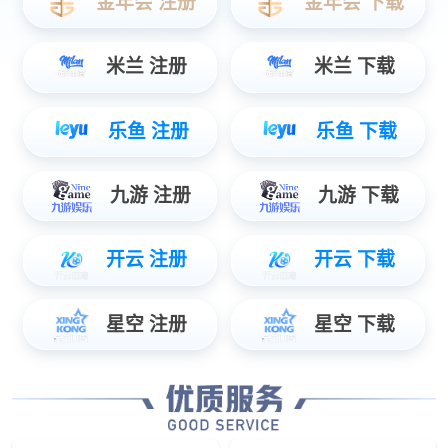
酒店
新闻资讯

公司资讯
行业新闻
联系我们

停车云平台
革命性
科技园区
当前位置：
3377体育
?
案例展示
? 科技园区