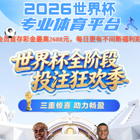
山东3377体育信息科技
有限公司


24小时服务热线
0531-68960800

3377体育
关于我们

关于我们
寻求合作
HOT
联系我们
产品中心

智慧车行

停车场管理终端
停车场控制终端
停车场智能道闸
停车场外围产品
智慧人行

人脸识别终端