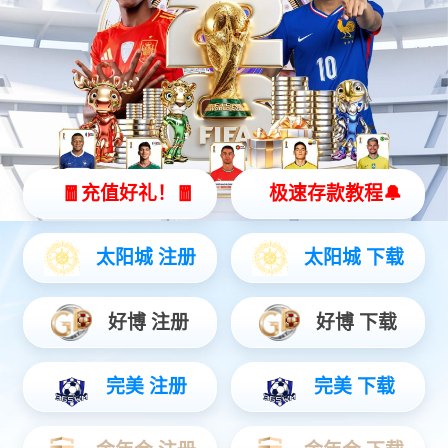
智能通道闸
人行外围产品
软件及云服务

停车云
值班云
云托管
电子优惠券
智能反向寻车
ETC支付
移动应用

管车场
解决方案
行业案例

商业综合体
科技园区
社区
景区
物流园
大型场馆