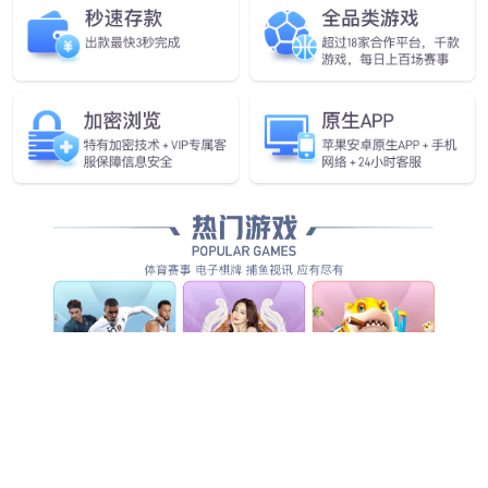
停车场外围产品
停车场控制终端
停车场智能道闸
停车场管理终端
软件及云服务

停车云

联系我们

Alvin-Tien

sdlk@sdlika.com

0531-68960800

18660816087
产品推荐