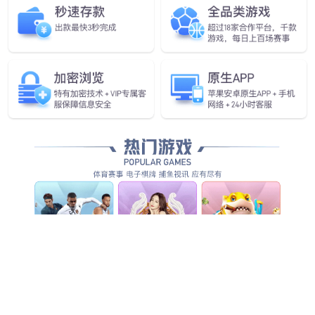
小巧灵活
软硬件一体化设计，不仅节省空间，更让操作
变得灵活便捷
开箱即用
省去繁琐的部署过程，减少沟通成本，让您的
工作瞬间启动
本地运行
系统本地化部署，信息处理更快速，提升停车
场通行效率
数据云端备份功能，有效防止数据丢失，让您
的工作成果固若金汤
安全稳定
Linux系统，抵御病毒和勒索软件，广告骚扰确
保系统稳定运行
性价比高
搭配显示器，键盘鼠标即可正常运行，采购成