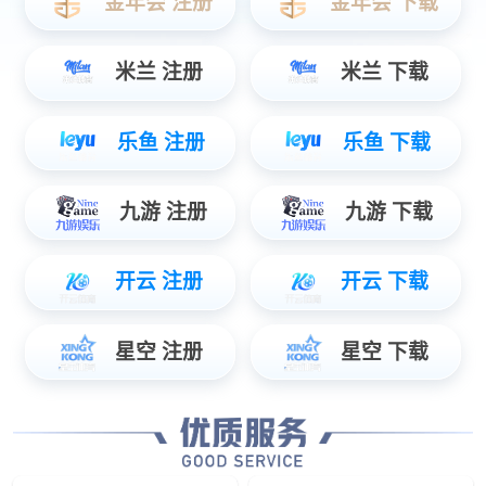
酒店
新闻资讯

公司资讯
行业新闻
联系我们

停车云平台
革命性
当前位置：
3377体育
?
新闻中心
?
公司资讯
? 正文
3377体育云LPS开箱即用的
停车系统产品发布
即插即用，停车场效率提升利器！
将停车管理软件与精良硬件相结合，相关应用都能安装在
LPS上，实现快速部署和数据安全。打开包装即可使用，
一键登录，简单易用，让您快速启动系统，立即提升停车
管理效率开箱即用的独立部署方案